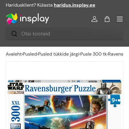
Haridusklient? Külasta
haridus.insplay.ee
Jäta vahele
Menü
Logi sisse
Kott
Otsi
Otsi
Avaleht
›
Pusled
›
Pusled tükkide järgi
›
Pusle 300 tk
›
Ravensbur