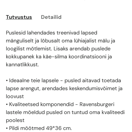
Tutvustus
Detailid
Puslesid lahendades treenivad lapsed
mänguliselt ja lõbusalt oma lühiajalist mälu ja
loogilist mõtlemist. Lisaks arendab puslede
kokkupanek ka käe-silma koordinatsiooni ja
kannatlikkust.
• Ideaalne teie lapsele - pusled aitavad toetada
lapse arengut, arendades keskendumisvõimet ja
loovust
• Kvaliteetsed komponendid - Ravensburgeri
lastele mõeldud pusled on tuntud oma kvaliteedi
poolest
• Pildi mõõtmed 49*36 cm.