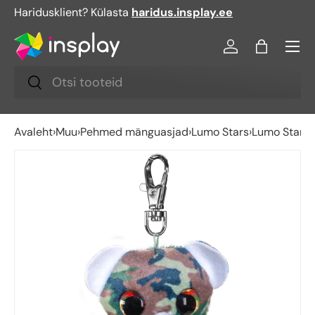
Haridusklient? Külasta
haridus.insplay.ee
Jäta vahele
Menü
Logi sisse
Kott
Otsi
Otsi
Avaleht
›
Muu
›
Pehmed mänguasjad
›
Lumo Stars
›
Lumo Stars 