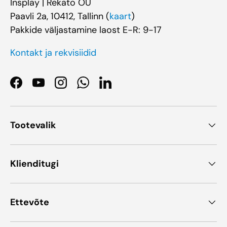
Insplay | Rekato OÜ
Paavli 2a, 10412, Tallinn (
kaart
)
Pakkide väljastamine laost E-R: 9-17
Kontakt ja rekvisiidid
Facebook
YouTube
Instagram
WhatsApp
LinkedIn
Tootevalik
Klienditugi
Ettevõte