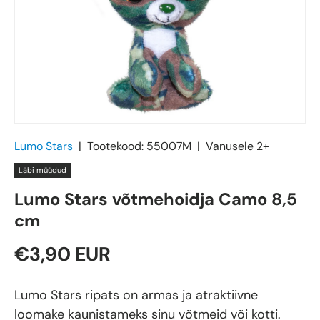
Lumo Stars
|
Tootekood:
55007M
|
Vanusele
2+
Läbi müüdud
Lumo Stars võtmehoidja Camo 8,5
cm
€3,90 EUR
Lumo Stars ripats on armas ja atraktiivne
loomake kaunistameks sinu võtmeid või kotti.