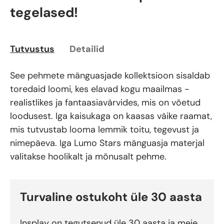
tegelased!
Tutvustus
Detailid
See pehmete mänguasjade kollektsioon sisaldab
toredaid loomi, kes elavad kogu maailmas -
realistlikes ja fantaasiavärvides, mis on võetud
loodusest. Iga kaisukaga on kaasas väike raamat,
mis tutvustab looma lemmik toitu, tegevust ja
nimepäeva. Iga Lumo Stars mänguasja materjal
valitakse hoolikalt ja mõnusalt pehme.
Turvaline ostukoht üle 30 aasta
Insplay on tegutsenud üle 30 aasta ja meie