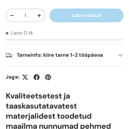
Kogus
Läbi müüdud
-
+
Laos 0 tk
Tarneinfo: kiire tarne 1-2 tööpäeva
Jaga:
Kvaliteetsetest ja
taaskasutatavatest
materjalidest toodetud
maailma nunnumad pehmed